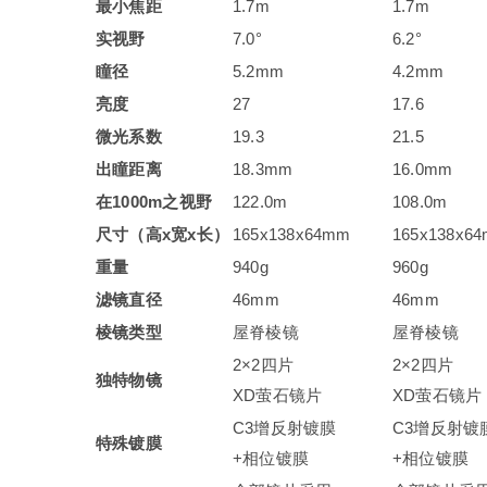
最小焦距
1.7m
1.7m
实视野
7.0°
6.2°
瞳径
5.2mm
4.2mm
亮度
27
17.6
微光系数
19.3
21.5
出瞳距离
18.3mm
16.0mm
在1000m之视野
122.0m
108.0m
尺寸（高x宽x长）
165x138x64mm
165x138x6
重量
940g
960g
滤镜直径
46mm
46mm
棱镜类型
屋脊棱镜
屋脊棱镜
2×2四片
2×2四片
独特物镜
XD萤石镜片
XD萤石镜片
C3增反射镀膜
C3增反射镀
特殊镀膜
+相位镀膜
+相位镀膜