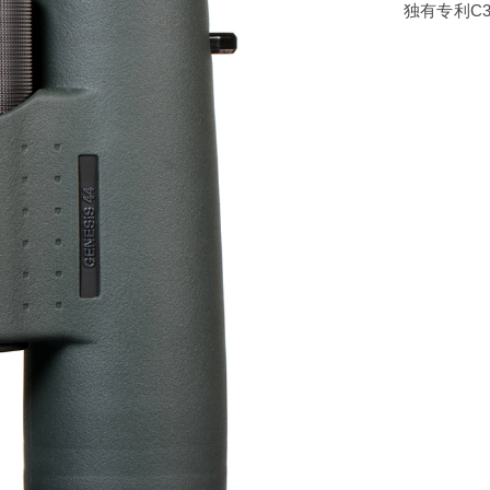
独有专利C
米尔特望远镜
肯高望远