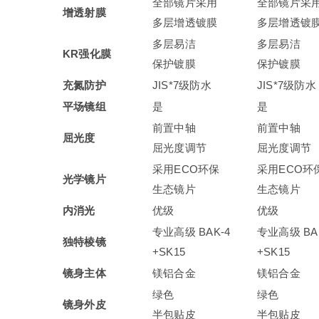
全部镜片采用
全部镜片采
增透射膜
多层增透镀膜
多层增透镀
多层易洁
多层易洁
KR
强化膜
保护镀膜
保护镀膜
充氮防护
JIS*7级防水
JIS*7级防水
平场镜组
是
是
前置中轴
前置中轴
屈光度
屈光度调节
屈光度调节
采用ECO环保
采用ECO环
光学镜片
生态镜片
生态镜片
内消光
优级
优级
专业高级 BAK-4
专业高级 BA
独特棱镜
+SK15
+SK15
镜身主体
镁铝合金
镁铝合金
绿色
绿色
镜身外皮
半包贴皮
半包贴皮