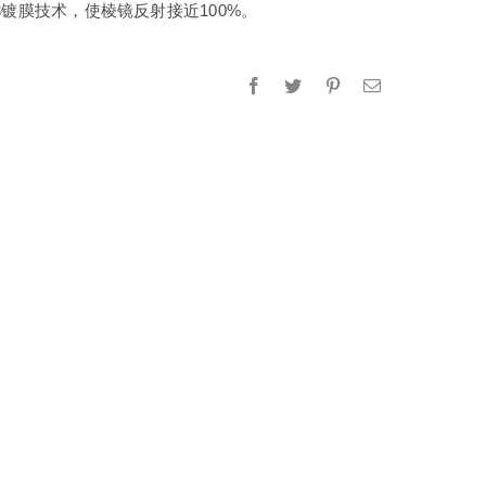
3镀膜技术，使棱镜反射接近100%。
镜