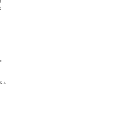
用
膜
保
K-4