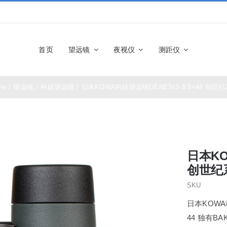
首页
望远镜
夜视仪
测距仪
me
/
望远镜
/
科娃望远镜
/
日本KOWA科娃望远镜GENESIS 8.5×44 创世
佳能望远镜
博士能望
奥林巴斯望远镜
富士望远
日本KO
尼康望远镜
徕卡望远
创世纪
SKU
施华洛世奇望远
科娃望远
日本KOWA科
镜
44 独有B