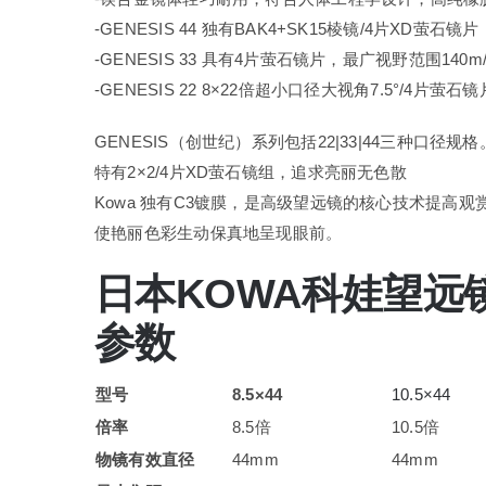
-GENESIS 44 独有BAK4+SK15棱镜/4片XD萤石
-GENESIS 33 具有4片萤石镜片，最广视野范围140m
-GENESIS 22 8×22倍超小口径大视角7.5°/4
GENESIS（创世纪）系列包括22|33|44三种口径规格
特有2×2/4片XD萤石镜组，追求亮丽无色散
Kowa 独有C3镀膜，是高级望远镜的核心技术提高
使艳丽色彩生动保真地呈现眼前。
日本KOWA科娃望远镜GE
参数
型号
8.5×44
10.5×44
倍率
8.5倍
10.5倍
物镜有效直径
44mm
44mm