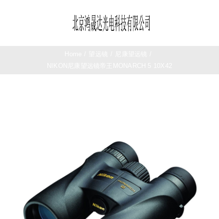
Skip
to
Toggle
content
Navigation
首页
Home
/
望远镜
/
尼康望远镜
/
NIKON尼康望远镜帝王MONARCH 5 10X42
望远镜
夜视仪
测距仪