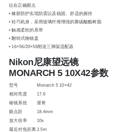
位在正确眼点
• 橡胶防护实现防震以及稳固、舒适的握持
• 轻巧机身，采用玻璃纤维增强的聚碳酸酯树脂
• 触感柔软的系带
• 翻转式物镜盖
• 16×56/20×56附送三脚架适配器
Nikon尼康望远镜
MONARCH 5 10X42参数
型号
Monarch 5 10×42
相对亮度
17.6
棱镜系统
屋脊
眼点距
18.4mm
放大倍率
10x
最近对焦距离
2.5m