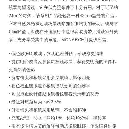
镜双筒望远镜，它在低光照条件下十分有用。对于近至约
2.5m的对焦，该系列产品还包含一种42mm型号的产品，
它对自然风光和运动场景观察拥有很均衡的表现。镜身耐
用而轻盈，即使在长途旅行中也很容易携带。捕获室外美
景，充分享受其中的乐趣。MONARCH能提供所需。
• 低色散(ED)玻璃，实现色差补偿，令观察更清晰
• 提供电介质高反射多层棱镜涂层，获得更明亮的图像和
更自然的色彩
• 所有镜头和棱镜采用多层镀膜，影像明亮
• 相位校正镀膜屋脊棱镜提供更高的分辨率
• 高眼点距设计使戴眼镜者也能看到清晰的视野
• 最近对焦距离为：约2.5米
• 所有镜头和棱镜采用玻璃，不含铅和砷
• 充氮处理，防水（深约1米，长约10分钟）和防雾
• 带有多卡槽调节的旋转滑动式橡胶眼杯，使眼睛轻松定