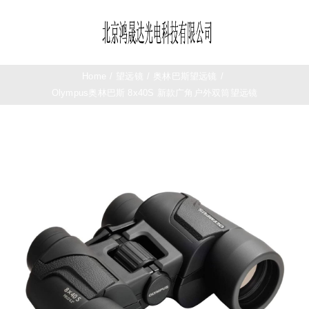
Skip
to
Toggle
content
Navigation
首页
Home
/
望远镜
/
奥林巴斯望远镜
/
Olympus奥林巴斯 8x40S 新款广角户外双筒望远镜
望远镜
夜视仪
测距仪