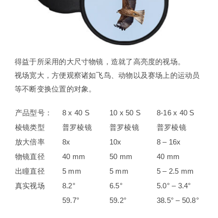
得益于所采用的大尺寸物镜，造就了高亮度的视场。
视场宽大，方便观察诸如飞鸟、动物以及赛场上的运动员
等不断变换位置的对象。
产品型号：
8 x 40 S
10 x 50 S
8-16 x 40 S
棱镜类型
普罗棱镜
普罗棱镜
普罗棱镜
放大倍率
8x
10x
8 – 16x
物镜直径
40 mm
50 mm
40 mm
出瞳直径
5 mm
5 mm
5 – 2.5 mm
真实视场
8.2°
6.5°
5.0° – 3.4°
59.7°
59.2°
38.5° – 50.8°