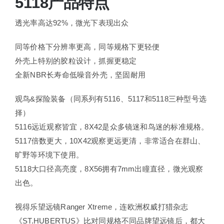
5118产品特点
透光率高达92%，微光下表现出众
同等价格下分辨率更高，同等规格下更轻便
外壳上特别的胶粒设计，抓握更稳定
全新NBR长寿命低噪音外壳，坚固耐用
观鸟&探险装备（同系列有5116、5117和5118三种型号选
择）
5116远近观察皆宜，8X42是众多镜迷和鸟迷的标准规格。
5117倍数更大，10X42观察更远更清，非常适合在群山、
旷野等环境下使用。
5118大口径高亮度，8X56拥有7mm出瞳直径，微光观察
出色。
视得乐望远镜Ranger Xtreme，连欧洲权威打猎杂志
《ST.HUBERTUS》比对同规格不同品牌望远镜后，都大