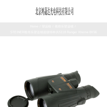
Skip
to
Toggle
content
Navigation
首页
Home
/
望远镜
/
视得乐望远镜
/
STEINER视得乐望远镜超级特种兵5118 Ranger Xtreme 8X56
望远镜
夜视仪
测距仪