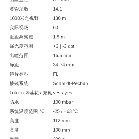
黄昏系数
14.1
1000米之视野
130 m
实际视场
60 °
近距离聚焦
1.9 m
屈光度范围
+3 | -3 dpt
出瞳范围
16.5 mm
瞳距
34-74 mm
镜片类型
FL
棱镜系统
Schmidt-Pechan
LotuTec®莲花 / 充氮
yes / yes
防水
100 mbar
系统温度范围 °C
-25 / +63 ºC
高度
112 mm
宽度
100 mm