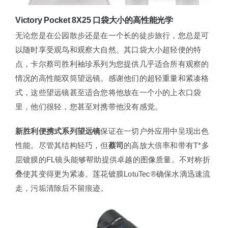
Victory Pocket 8X25 口袋大小的高性能光学
无论您是在公园散步还是在一个长的徒步旅行，您总是可
以随时享受观鸟和观察大自然。其口袋大小超轻便的特
点，卡尔蔡司胜利袖珍系列为您提供几乎适合所有观察的
情况的高性能双筒望远镜。感谢他们的超轻重量和紧凑格
式，这些望远镜甚至适合您将他放在一个小的上衣口袋
里，他们很轻，您甚至对携带他没有感觉。
新胜利便携式系列望远镜
保证在一切户外应用中呈现出色
性能。尽管其结构轻巧，但
蔡司
的高放大倍率和带有T*多
层镀膜的FL镜头能够帮助提供卓越的图像质量。不对称折
叠使其变得更为紧凑。莲花镀膜LotuTec®确保水滴迅速流
走，污垢清除后不留痕迹。