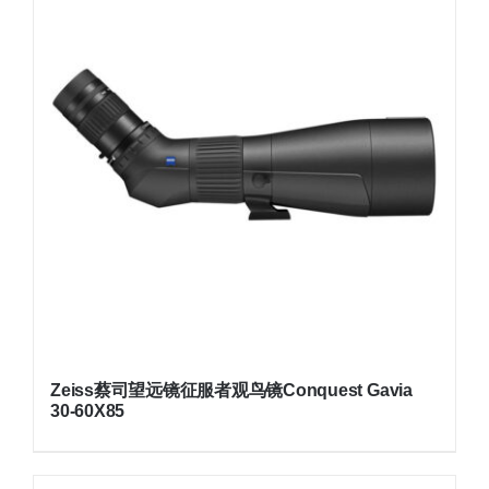
Zeiss蔡司望远镜征服者观鸟镜Conquest Gavia
30-60X85