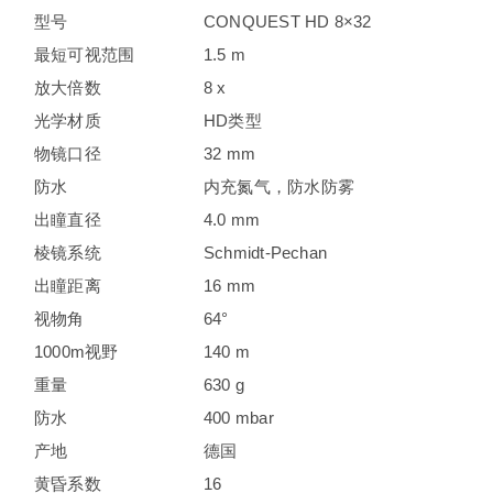
型号
CONQUEST HD 8×32
最短可视范围
1.5 m
放大倍数
8 x
光学材质
HD类型
物镜口径
32 mm
防水
内充氮气，防水防雾
出瞳直径
4.0 mm
棱镜系统
Schmidt-Pechan
出瞳距离
16 mm
视物角
64°
1000m视野
140 m
重量
630 g
防水
400 mbar
产地
德国
黄昏系数
16