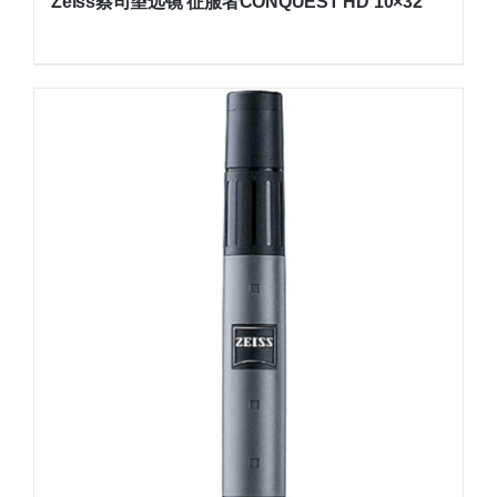
Zeiss蔡司望远镜 征服者CONQUEST HD 10×32