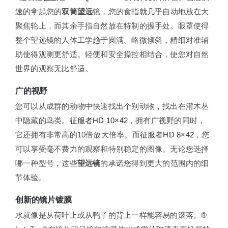
速的拿起您的
双筒望远
镜，您的食指就几乎自动地放在大
聚焦轮上，而其余手指自然放在特制的握手处。眼罩使得
整个望远镜的人体工学趋于圆满。略微倾斜，精细对准辅
助使得观测更舒适。轻便和安全操控相结合，使您对自然
世界的观察无比舒适。
广的视野
您可以从成群的动物中快速找出个别动物，找出在灌木丛
中隐藏的鸟类。
征服者HD 10×42
，拥有广视野的同时，
它还拥有非常高的10倍放大倍率。而
征服者HD 8×42
，您
可以享受毫不费力的观察和特别稳定的图像。无论您选择
哪一种型号，这些
望远镜
的承诺您得到更大的范围内的细
节体验。
创新的镜片镀膜
水就像是从荷叶上或从鸭子的背上一样能容易的滚落。®