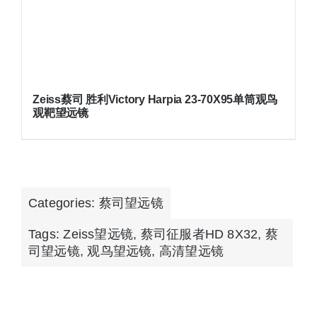
Zeiss蔡司 胜利Victory Harpia 23-70X95单筒观鸟
观靶望远镜
Categories:
蔡司望远镜
Tags:
Zeiss望远镜
,
蔡司征服者HD 8X32
,
蔡
司望远镜
,
观鸟望远镜
,
高清望远镜