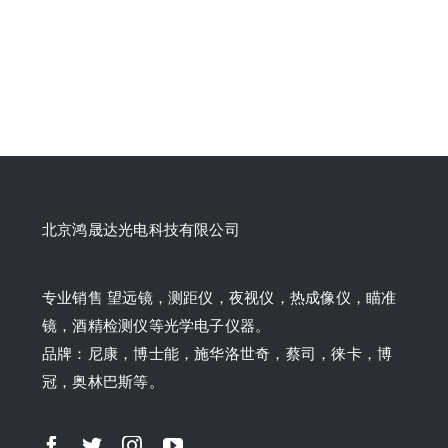
北京鸿晟达光电科技有限公司
专业销售 望远镜，测距仪，夜视仪，热成像仪，瞄准
镜，酒精检测仪等光学电子仪器。
品牌：尼康，博士能，施华洛世奇，蔡司，徕卡，博
冠，奥林巴斯等。