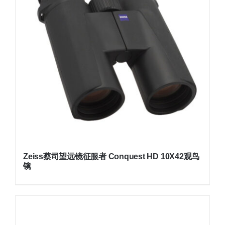
Zeiss蔡司望远镜征服者 Conquest HD 10X42观鸟
镜