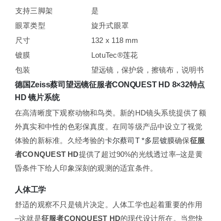
支持三脚架
是
眼罩类型
旋升式眼罩
尺寸
132 x 118 mm
镀膜
LotuTec®莲花
包装
望远镜，保护袋，擦镜布，说明书
德国Zeiss蔡司望远镜征服者CONQUEST HD 8×32特点
HD 镜片系统
在高清晰度下观察动物和鸟类。新的HD镜头系统提供了额
外真实和中性的色彩保真度。在同等级产品中设立了视觉
体验的新标准。久经考验的
卡尔蔡司T *多层镀膜
确保
征服
者CONQUEST HD
提供了超过90%的光线透过率–这是黄
昏条件下给人印象深刻的观测的适宜条件。
人体工学
舒适的观察不只是镜片决定。人体工学也起着重要的作用
–这就是
征服者CONQUEST HD
的现代设计所在。当您快