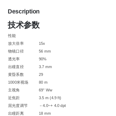
Description
技术参数
性能
放大倍率
15x
物镜口径
56 mm
透光率
90%
出瞳直径
3.7 mm
黄昏系数
29
1000米视场
80 m
主视角
69° Ww
近焦距
3.5 m (4.9 ft)
屈光度调节
－4.0~+ 4.0 dpt
出瞳距离
18 mm