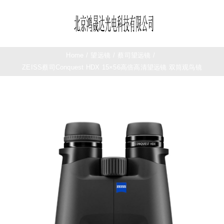
Skip
to
Toggle
content
Navigation
首页
Home
/
望远镜
/
蔡司望远镜
/
ZEISS蔡司Conquest HDX 15×56高倍高清望远镜 双筒观鸟镜
望远镜
夜视仪
测距仪