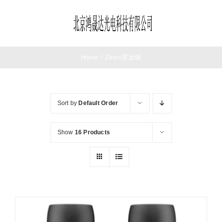
Skip
to
Toggle
content
Navigation
首页
Home
/
Zeiss望远镜
望远镜
Sort by
Default Order
夜视仪
Show
16 Products
测距仪