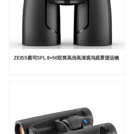
ZEISS蔡司SFL 8×50双筒高倍高清观鸟观景望远镜